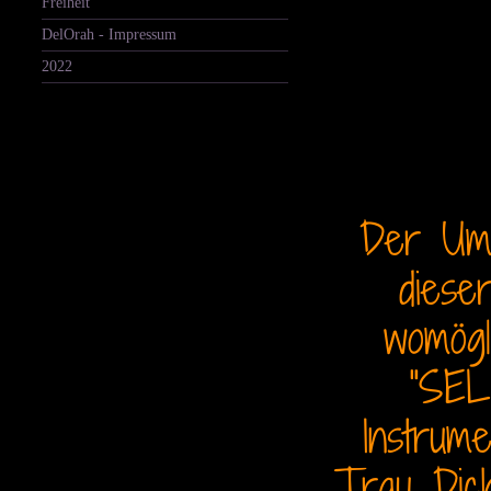
Freiheit
DelOrah - Impressum
2022
Der Umb
diese
womögl
"SEL
Instrume
Trau Dich