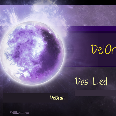
DelO
Das Lied
DelOrah
Willkommen