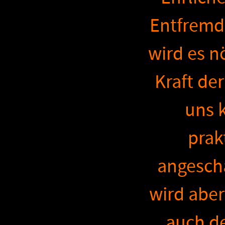
Entfremdu
wird es n
Kraft de
uns 
prak
angescha
wird aber
auch de