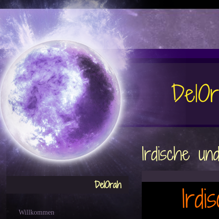
DelO
Irdische un
DelOrah
Ird
Willkommen