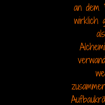
an dem D
wirklich
al
Alchemi
verwand
we
zusammeng
Aufbaukrä