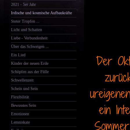
2021 - 5er Jahr
Irdische und kosmische Aufbaukräfte
Steter Tropfen ...
Licht und Schatten
Liebe - Verbundenheit
Über das Schweigen ...
Ein Lied
Der Okt
Kinder der neuen Erde
Schöpfen aus der Fülle
zurüc
Schwellenzeit
ureigene
Schein und Sein
Flexibilität
ein In
Bewusstes Sein
Emotionen
Sommer 
Lemniskate