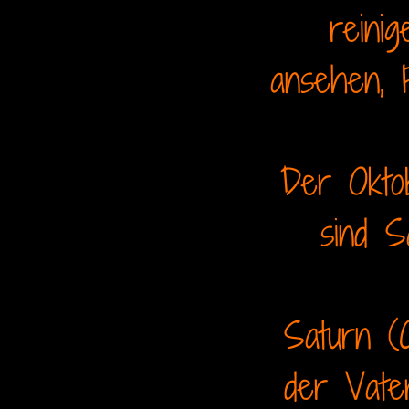
reini
ansehen, F
Der Oktob
sind S
Saturn (C
der Vate