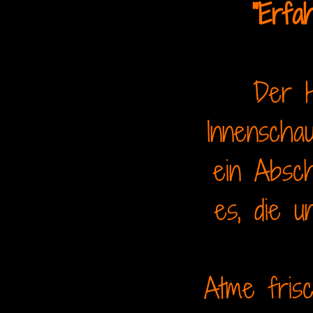
"Erfa
Der H
Innenscha
ein Absch
es, die u
Atme fris