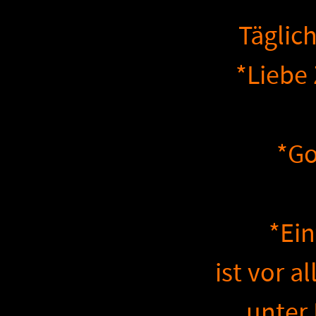
Täglic
*Liebe
*Golden
*Eintret
ist vor a
unter 