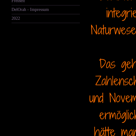
Freiheit
integr
DelOrah - Impressum
2022
Naturwese
Das geht
Zahlensc
und Novemb
ermöglic
hätte man