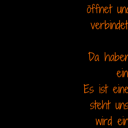
öffnet u
verbinde
Da haben
ei
Es ist ein
steht un
wird ei