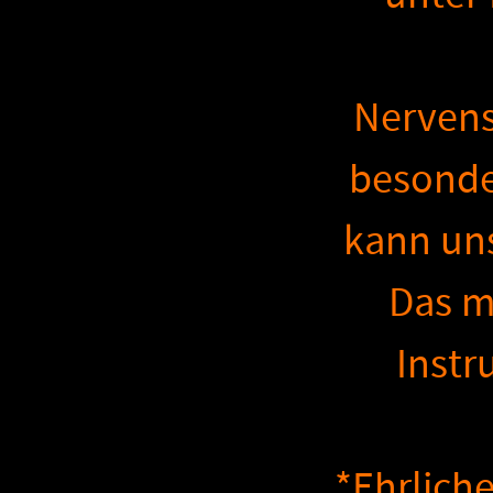
Nervens
besonde
kann uns
Das mu
Instr
*Ehrlich