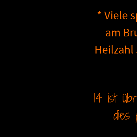
* Viele 
am Bru
Heilzahl
14 ist üb
dies