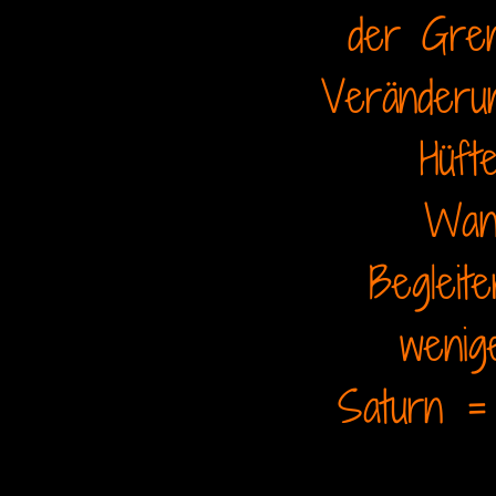
der Gren
Veränderu
Hüft
Wand
Begleit
wenig
Saturn =