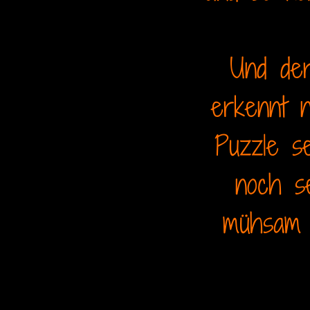
Und der
erkennt n
Puzzle s
noch s
mühsam 